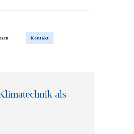
nzen
Kon
t
akt
Klimatechnik als