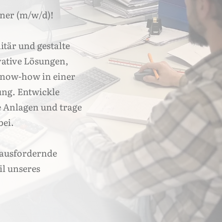
ner (m/w/d)!
tär und gestalte
vative Lösungen,
 Know-how in einer
ng. Entwickle
e Anlagen und trage
bei.
rausfordernde
il unseres