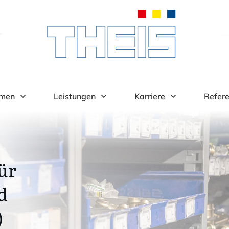
hmen
Leistungen
Karriere
Refer
ür
d
)