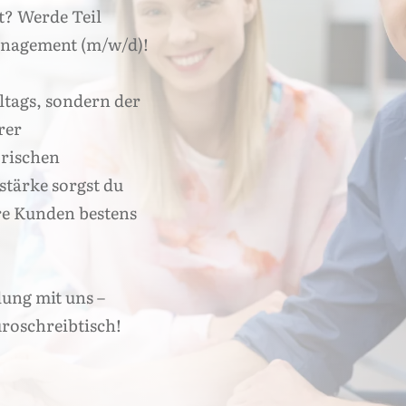
t? Werde Teil
anagement (m/w/d)!
lltags, sondern der
rer
orischen
tärke sorgst du
ere Kunden bestens
dung mit uns –
roschreibtisch!