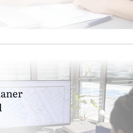
laner
d