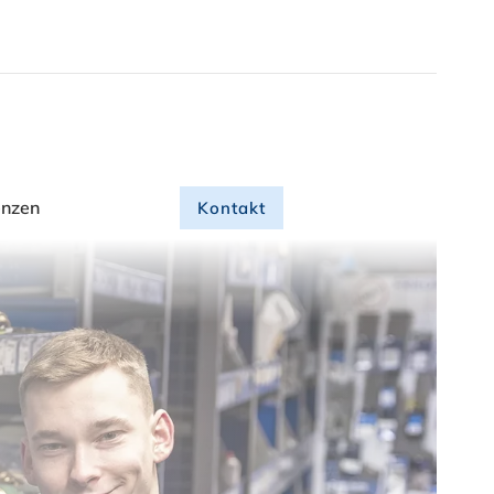
enzen
Kon
t
akt