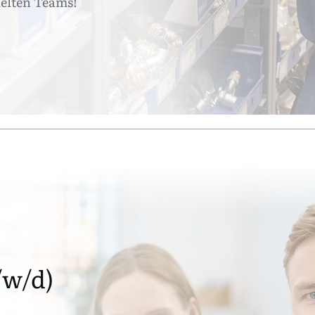
ielten Teams!
w/d)