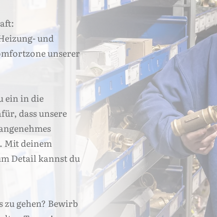
aft:
Heizung- und
Komfortzone unserer
ein in die
afür, dass unsere
 angenehmes
. Mit deinem
um Detail kannst du
ns zu gehen? Bewirb